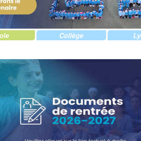
ole
Collège
Ly