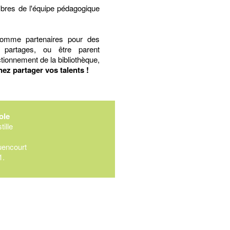
res de l'équipe pédagogique
comme partenaires pour des
partages, ou être parent
tionnement de la bibliothèque,
ez partager vos talents !
ole
ille
encourt
1.