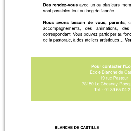
Des rendez-vous
avec un ou plusieurs memb
sont possibles tout au long de l'année.
Nous avons besoin de vous, parents
, 
accompagnements, des animations, des 
correspondant. Vous pouvez participer au fonc
de la pastorale, à des ateliers artistiques…
Ven
Pour contacter l'Éc
École Blanche de Cast
19 rue Pasteur
78150 Le Chesnay-Rocqu
Tél. : 01.39.55.04.2
BLANCHE DE CASTILLE