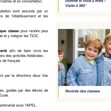
comme si vous y étiez !
maîtres et en concertation.
Visite à 360°
natation sont assurés par un
ve de l'établissement et les
aque classe
pour rendre plus
te et y intégrer les TICE.
arté
afin de faire vivre les
s des activités théâtrales :
s de français
t par la directrice deux fois
ves, guidés par des élèves de
Rentrée des classes
École.
artenariat avec l'APEL.