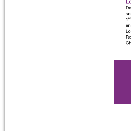
Le
Da
so
re
1
en
Lo
Ro
Ch