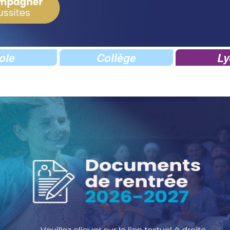
ole
Collège
Ly