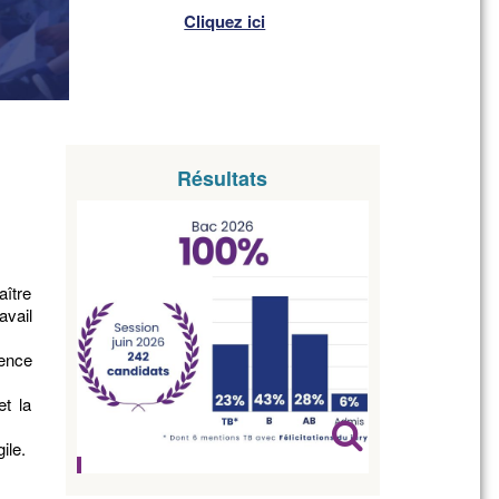
Cliquez ici
Résultats
aître
avail
rence
et la
ile.