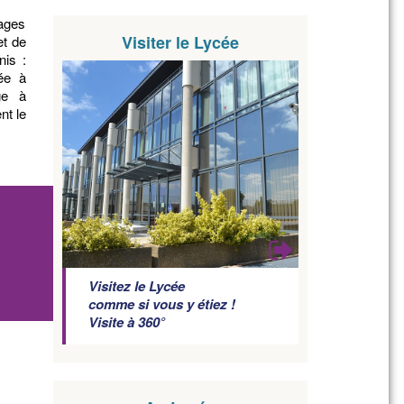
yages
Visiter le Lycée
t de
nis :
ée à
ge à
nt le
Visitez le Lycée
comme si vous y étiez !
Visite à 360°