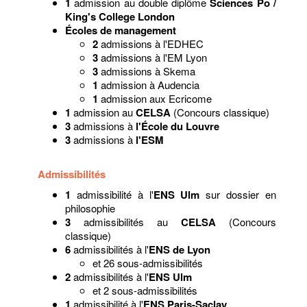
1
admission au double diplôme
Sciences Po /
King's College London
Écoles de management
2
admissions à l'EDHEC
3
admissions à l'EM Lyon
3
admissions à Skema
1
admission à Audencia
1
admission aux Ecricome
1
admission au
CELSA
(Concours classique)
3
admissions à
l'École du Louvre
3
admissions à
l'ESM
Admissibilités
1
admissibilité à l'
ENS Ulm
sur dossier en
philosophie
3
admissibilités au
CELSA
(Concours
classique)
6
admissibilités à l'
ENS de Lyon
et 26 sous-admissibilités
2
admissibilités à l'
ENS Ulm
et 2 sous-admissibilités
1
admissibilité à l'
ENS Paris-Saclay