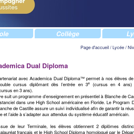
ole
Collège
Ly
Page d'accueil
/
Lycée
/
Ni
ademica Dual Diploma
artenariat avec Academica Dual Diploma™ permet à nos élèves de
e
ouble cursus diplômant dès l’entrée en 3
(cursus en 4 ans)
cursus en 3 ans).
ve suit un programme d’enseignement en présentiel à Blanche de Cast
istanciel dans une High School américaine en Floride. Le Program D
anche de Castille assure un suivi individualisé afin de garantir la réus
ve et l’aide à s’adapter aux attendus du système éducatif américain.
issue de leur Terminale, les élèves obtiennent 2 diplômes distinc
alauréat français et le High School Diploma homologué par le Dépa