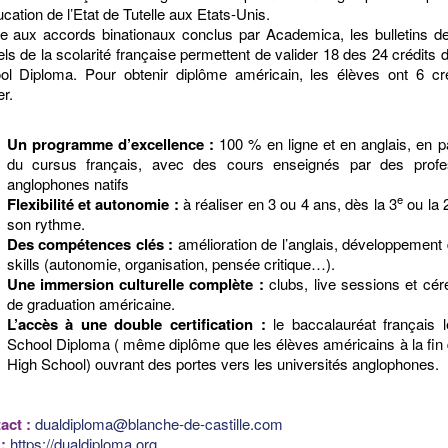
cation de l’Etat de Tutelle aux Etats-Unis.
e aux accords binationaux conclus par Academica, les bulletins d
iels de la scolarité française permettent de valider 18 des 24 crédits 
ol Diploma. Pour obtenir diplôme américain, les élèves ont 6 cr
er.
Un programme d’excellence :
100 % en ligne et en anglais, en pa
du cursus français, avec des cours enseignés par des profe
anglophones natifs
e
Flexibilité et autonomie :
à réaliser en 3 ou 4 ans, dès la 3
ou la 
son rythme.
Des compétences clés :
amélioration de l’anglais, développement 
skills (autonomie, organisation, pensée critique…).
Une immersion culturelle complète :
clubs, live sessions et cé
de graduation américaine.
L’accès à une double certification :
le baccalauréat français 
School Diploma ( même diplôme que les élèves américains à la fin 
High School) ouvrant des portes vers les universités anglophones.
act :
dualdiploma@blanche-de-castille.com
:
https://dualdiploma.org