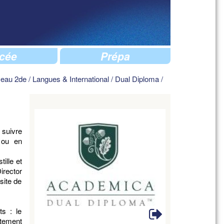
cée
Prépa
veau 2de
/
Langues & International
/
Dual Diploma
/
 suivre
 ou en
ille et
irector
site de
ts : le
rtement