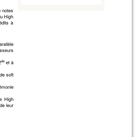
e notes
du High
édits à
rallèle
sseurs
de
2
et à
de soft
rémonie
le High
de leur