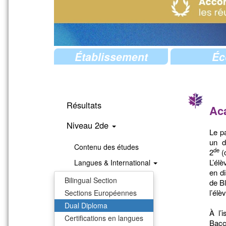
Établissement
Éc
Résultats
Ac
Niveau 2de
Le p
un d
Contenu des études
de
2
(
L’élè
Langues & International
en d
Pastorale
Bilingual Section
de Bl
l’élè
Sections Européennes
Niveau 1re
Dual Diploma
À l’
Niveau Terminale
Certifications en langues
Bacc