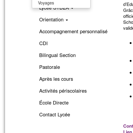
Voyages
d’Edu
Lycée STD2A
Grâc
offic
Orientation
Scho
valid
Accompagnement personnalisé
CDI
Bilingual Section
Pastorale
Après les cours
Activités périscolaires
École Directe
Contact Lycée
Cont
Lien 