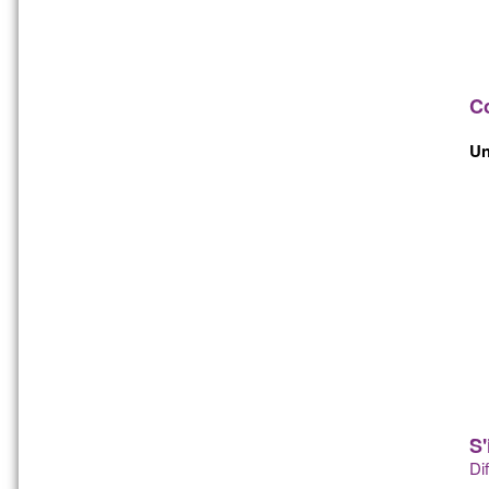
Co
Un
S'
Di