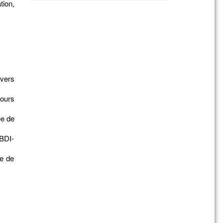
ion,
avers
cours
ée de
s
 BDI-
ce de