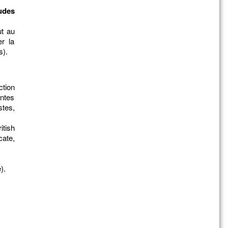
tudes
t au
er la
s).
tion
ntes
stes,
itish
cate,
).