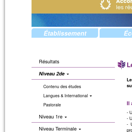
Établissement
Éc
Résultats
L
Niveau 2de
Le
su
Contenu des études
Langues & International
Il
Pastorale
- 
Niveau 1re
- 
- 
Niveau Terminale
pr