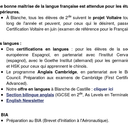
e bonne maîtrise de la langue française est attendue pour les é
périeures.
de
À Blanche, tous les élèves de 2
suivent le
projet Voltaire
tou
long de l'année et peuvent, pour ceux qui le désirent, pass
Certification Voltaire en juin (examen de référence pour le Françai
s langues :
Des
certifications en langues
: pour les élèves de la sec
européenne Espagnol, en partenariat avec l'Institut Cerva
(espagnol), avec le Goethe Institut (allemand) pour les germani
et HSK pour ceux qui apprennent le chinois.
Le programme
Anglais Cambridge
, en partenariat ave le Br
Council. Préparation aux examens de Cambridge (First Certifi
Advanced).
Notre
offre en langues
à Blanche de Castille :
cliquer ici
de
Section bilingue anglais
(IGCSE en 2
, As Levels en Terminale
English Newsletter
 BIA
Préparation au BIA (Brevet d'Initiation à l'Aéronautique).