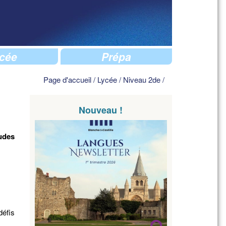
cée
Prépa
Page d'accueil
/
Lycée
/
Niveau 2de
/
Nouveau !
udes
défis