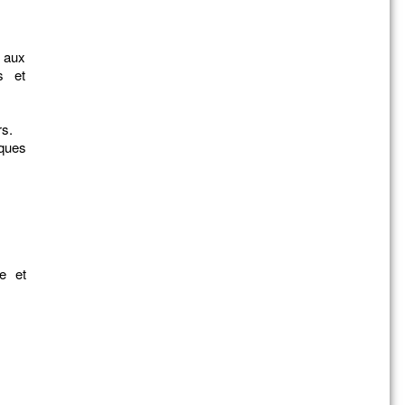
 aux
s et
s.
ques
ve et