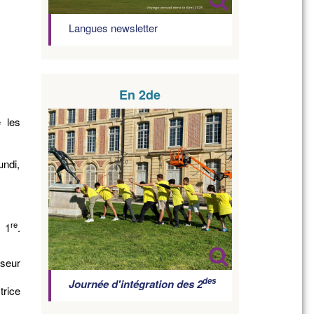
Langues newsletter
En 2de
e les
undi,
re
e 1
.
sseur
des
Journée d'intégration des 2
trice