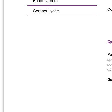
École Directe
Co
Contact Lycée
Qu
Po
sp
sc
da
De