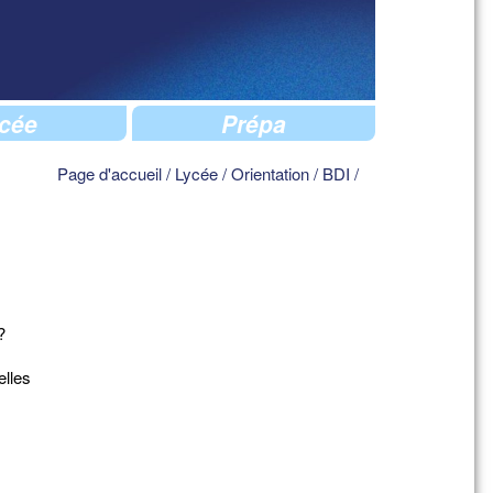
cée
Prépa
Page d'accueil
/
Lycée
/
Orientation
/
BDI
/
?
elles