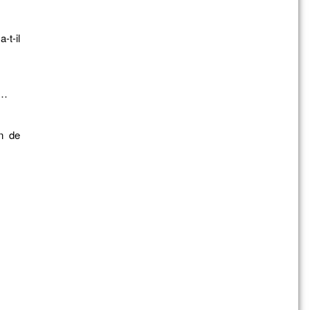
-t-il
s…
in de