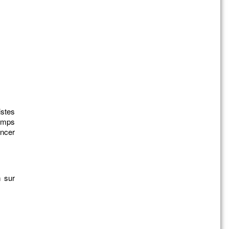
stes
temps
ncer
m sur