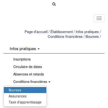
Toggl
navig
Page d'accueil
/
Établissement
/
Infos pratiques
/
Conditions financières
/
Bourses
/
Infos pratiques
Inscriptions
Circulaire de dates
Absences et retards
Conditions financières
Infirmerie
Bourses
Assurances
Restauration
Taxe d'apprentissage
Sites en lien