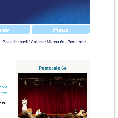
cée
Prépa
Page d'accueil
/
Collège
/
Niveau 6e
/
Pastorale
/
Pastorale 6e
tobre
r des
e-de-