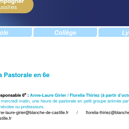
ole
Collège
Ly
a Pastorale en 6e
e
sponsable 6
:
Anne-Laure Girier / Florelia Thiriez (à partir d’oc
 mercredi matin, une heure de pastorale en petit groupe animée pa
névoles ou professeurs.
ne-laure-girier@blanche-de-castille.fr / florelia-thiriez@blanch
tille.fr