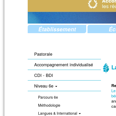
Établissement
Éc
Pastorale
Accompagnement individualisé
L
CDI - BDI
Niveau 6e
Re
Le
bé
Parcours 6e
an
Méthodologie
cas
Langues & International