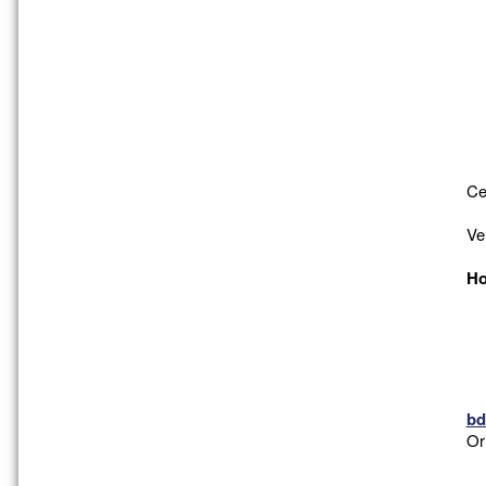
Ce
Ve
Ho
bd
Or