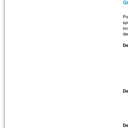
Qu
Po
sp
sc
da
De
De
De