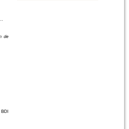
s…
in de
e BDI