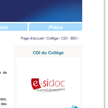
cée
Prépa
Page d'accueil
/
Collège
/
CDI - BDI
/
CDI du Collège
e de
sées,
e des