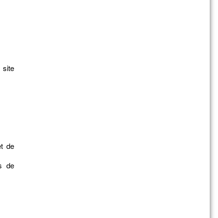
 site
et de
s de