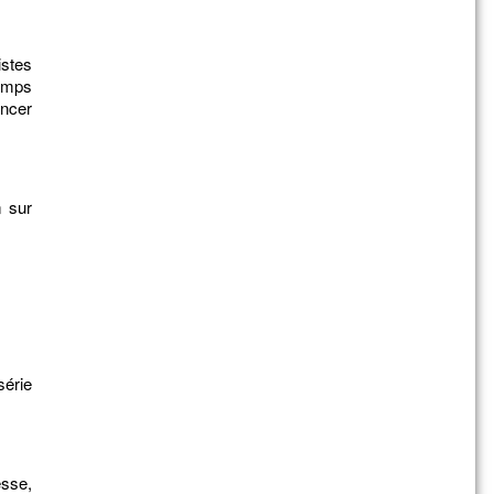
stes
temps
ncer
m sur
série
sse,