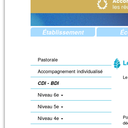
Établissement
Éc
Pastorale
L
Accompagnement individualisé
Le 
CDI - BDI
Niveau 6e
Niveau 5e
Po
Niveau 4e
dé