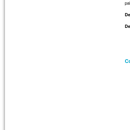
pa
De
De
Co