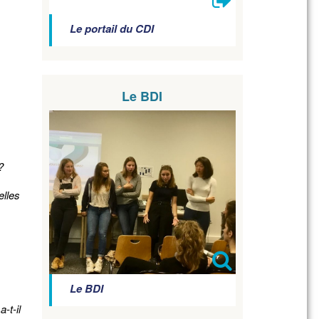
Le portail du CDI
Le BDI
?
elles
Le BDI
-t-il